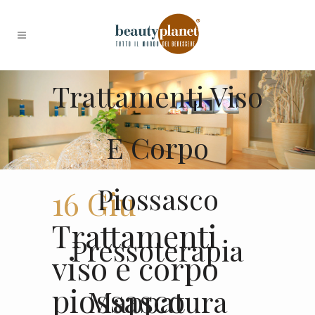
Trattamenti Viso
E Corpo
Piossasco
16 Giu
Trattamenti
Pressoterapia
viso e corpo
piossasco
Mappatura