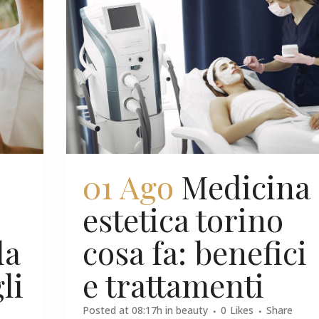
01 Ago
Medicina
estetica torino
da
cosa fa: benefici
li
e trattamenti
Posted at 08:17h
in
beauty
0
Likes
Share