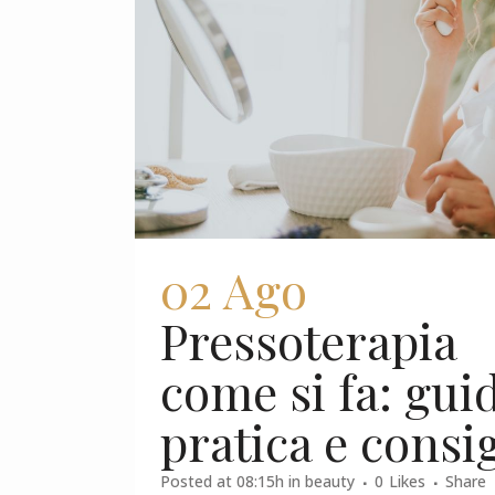
02 Ago
Pressoterapia
come si fa: gui
pratica e consig
Posted at 08:15h
in
beauty
0
Likes
Share