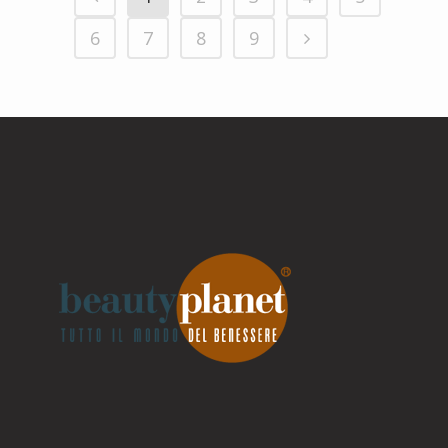
6
7
8
9
Parla con noi
Online
Ciao! Come posso aiutarti?