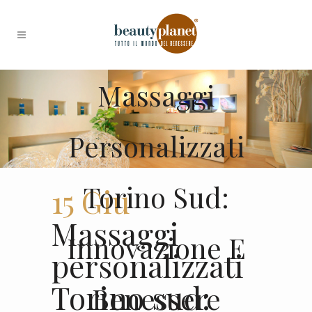
Massaggi
Personalizzati
Torino Sud:
15 Giu
Massaggi
Innovazione E
personalizzati
Torino sud:
Benessere