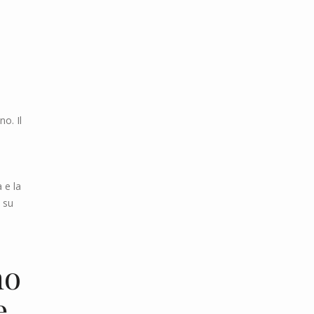
o. Il
 e la
 su
no
e