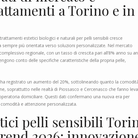
rattamenti a Torino e in
attamenti estetici biologici e naturali per pelli sensibili cresce
mpre più orientata verso soluzioni personalizzate. Nel mercato
omplessivo regionale, con un tasso di crescita pari all’8% anno su ann
engono conto delle specifiche caratteristiche della propria pelle,
na ha registrato un aumento del 20%, sottolineando quanto la comodità
nne, soprattutto nelle realtà di Piossasco e Cercenasco che fanno leva
t-operatoria domiciliare. Questi dati confermano una nuova era per
, comodità e attenzione personalizzata.
ici pelli sensibili Tori
Trend 2026: innovazion