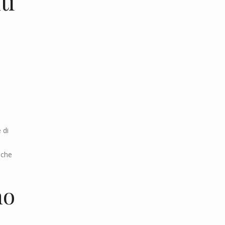
ti
 di
nche
no