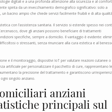
ologie digitali e a una profonda attenzione alla sicurezza e al comfort
te spinta da un invecchiamento demografico significativo: solo a
, un bacino ampio che chiede servizi facilmente fruibili e di alta qualità
estetica con l’assistenza sanitaria. Il servizio si estende spesso nei cont
Cercenasco, dove gli anziani possono beneficiare di trattamenti
ondizioni specifiche, sempre a domicilio. Il vantaggio è evidente: elimi
fficoltosi o stressanti, senza rinunciare alla cura estetica e al beness
ione e il monitoraggio, dispositivi IoT per valutare reazioni cutanee o
genza artificiale per personalizzare il pacchetto di cure, rappresentano l
e aumentano la precisione del trattamento e garantiscono un’esperien
 ogni singolo anziano.
domiciliari anziani
atistiche principali sul