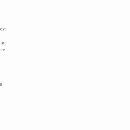
.
.
esti
nare
ere
e
za