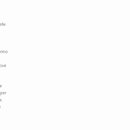
elle
orino
dove
he
 per
a.
e