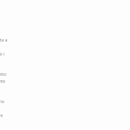
ta a
o i
tici
nte
ano
re