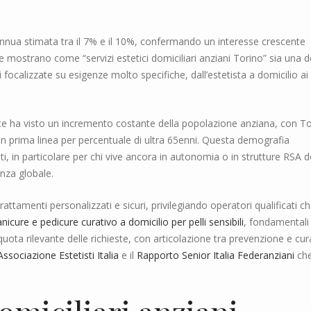
nnua stimata tra il 7% e il 10%, confermando un interesse crescente
ine mostrano come “servizi estetici domiciliari anziani Torino” sia una d
 focalizzate su esigenze molto specifiche, dall’estetista a domicilio ai
nte ha visto un incremento costante della popolazione anziana, con T
n prima linea per percentuale di ultra 65enni. Questa demografia
i, in particolare per chi vive ancora in autonomia o in strutture RSA 
enza globale.
attamenti personalizzati e sicuri, privilegiando operatori qualificati c
nicure e pedicure curativo a domicilio per pelli sensibili
, fondamentali
ota rilevante delle richieste, con articolazione tra prevenzione e cur
Associazione Estetisti Italia
e il
Rapporto Senior Italia Federanziani
ch