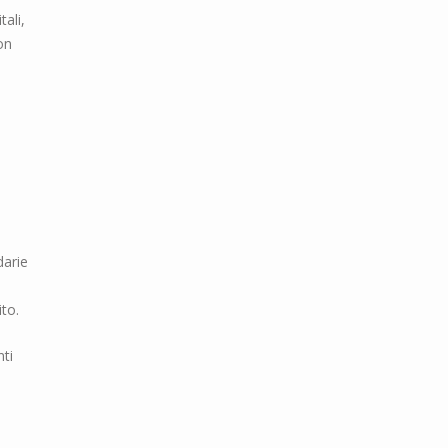
ali,
on
darie
to.
nti