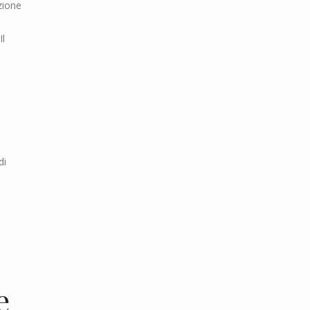
azione
Il
di
e