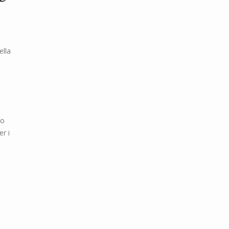
ella
to
r i