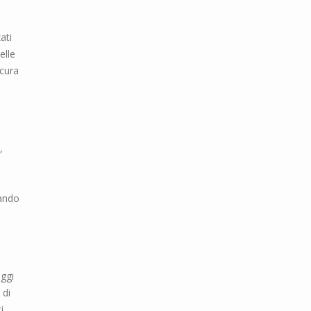
ati
elle
 cura
,
tando
aggi
 di
i