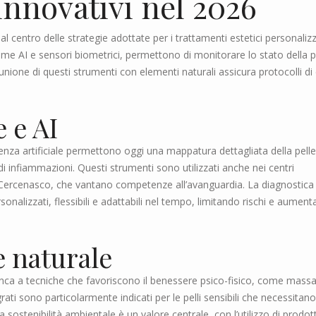
innovativi nel 2026
l centro delle strategie adottate per i trattamenti estetici personalizz
, come AI e sensori biometrici, permettono di monitorare lo stato della p
unione di questi strumenti con elementi naturali assicura protocolli di
e e AI
igenza artificiale permettono oggi una mappatura dettagliata della pelle
di infiammazioni. Questi strumenti sono utilizzati anche nei centri
o e Cercenasco, che vantano competenze all’avanguardia. La diagnostica
sonalizzati, flessibili e adattabili nel tempo, limitando rischi e aumen
e naturale
ffianca a tecniche che favoriscono il benessere psico-fisico, come mass
rati sono particolarmente indicati per le pelli sensibili che necessitano
a sostenibilità ambientale è un valore centrale, con l’utilizzo di prodott