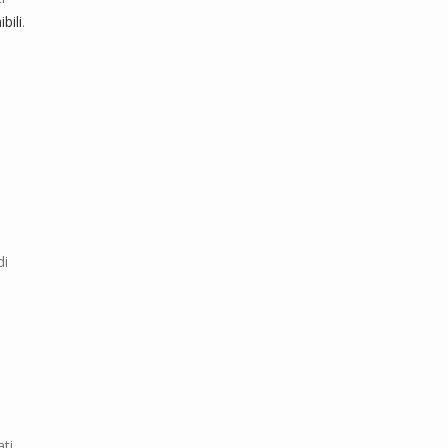
bili
.
di
ati