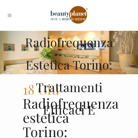
Radiofrequenza
Estetica Torino:
Trattamenti
18 Giu
Radiofrequenza
Efficaci E
estetica
Torino: