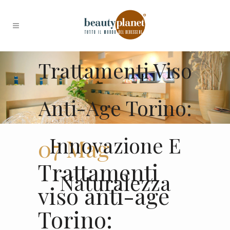
Trattamenti Viso
Anti-Age Torino:
Innovazione E
07 Mag
Trattamenti
Naturalezza
viso anti-age
Torino: