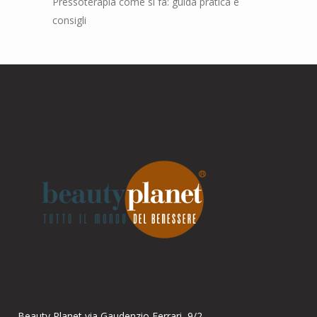
Pressoterapia come si fa: guida pratica e
consigli
Parla con noi
Online
Ciao! Come posso aiutarti?
Beauty Planet via Gaudenzio Ferrari, 9/2