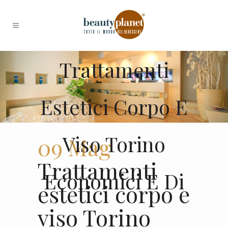
Trattamenti
Estetici Corpo E
Viso Torino
09 Mag
Trattamenti
Economici E Di
estetici corpo e
viso Torino