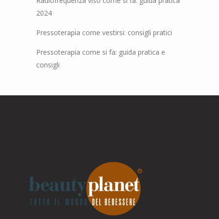
Radiofrequenza viso come si fa: guida pratica
2024
Pressoterapia come vestirsi: consigli pratici
Pressoterapia come si fa: guida pratica e
consigli
Parla con noi
Online
Ciao! Come posso aiutarti?