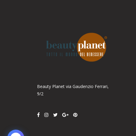
Parla con noi
Online
Ciao! Come posso aiutarti?
Beauty Planet via Gaudenzio Ferrari,
9/2