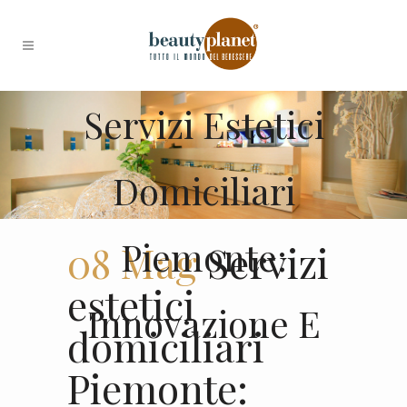
Servizi Estetici
Domiciliari
Piemonte:
08 Mag
Servizi
estetici
Innovazione E
domiciliari
Piemonte: