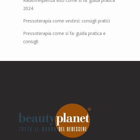
Radiofrequenza viso come si fa: guida pratica
2024
Pressoterapia come vestirsi: consigli pratici
Pressoterapia come si fa: guida pratica e
consigli
Parla con noi
Online
Ciao! Come posso aiutarti?