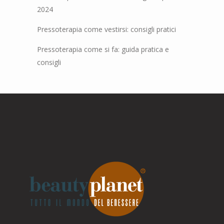
2024
Pressoterapia come vestirsi: consigli pratici
Pressoterapia come si fa: guida pratica e
consigli
Parla con noi
Online
Ciao! Come posso aiutarti?