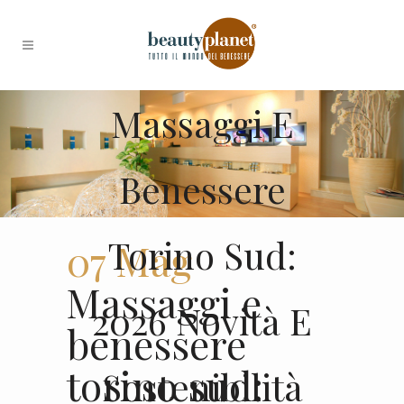
Massaggi E
Benessere
Torino Sud:
07 Mag
Massaggi e
2026 Novità E
benessere
torino sud:
Sostenibilità