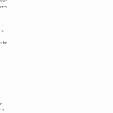
tanze
ritto
 di
 su
anche
ia
te
ici