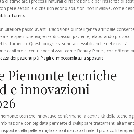
à di stimolare i processi naturali di riparazione e per l’assenza di sos
 con pelle sensibile o che richiedono soluzioni non invasive, come desc
ibili a Torino
.
 ulteriore passo avanti. L’adozione di intelligenza artificiale consente
ea e le specifiche esigenze di ciascun paziente, elaborando protocolli
l trattamento. Questi progressi sono accessibili anche nelle realtà
sione capillare di centri specializzati come Beauty Planet, che offrono 
ezza dei pazienti più fragili o impossibilitati a spostarsi
.
le Piemonte tecniche
d e innovazioni
026
 Piemonte tecniche innovative confermano la centralità della tecnolog
I in combinazione con big data permette di sviluppare trattamenti altamen
sposte della pelle e migliorano il risultato finale. I protocolli terapeut