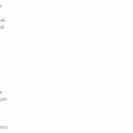
e
ati
lli
sa
 per
occi