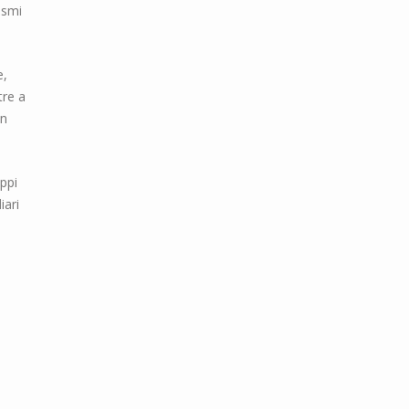
ismi
e,
tre a
in
uppi
iari