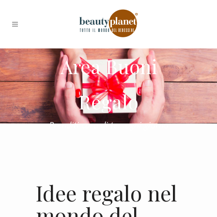
Area Buoni
Regalo
Prenditi cura di te...ogni giorno
Idee regalo nel
mondo del