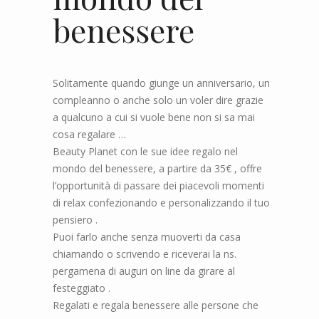
benes
sere
Solitamente quando giunge un anniversario
, un
compleanno o anche solo un voler dire grazie
a qualcuno a cui si vuole bene non si sa mai
cosa regalare
…
Beauty Pla
net
con
le
sue idee regalo nel
mondo del benes
sere
, a partire da 35€ , offre
l
’
opportunità di passare dei piacevoli momenti
di relax confezionando e personalizzando il
t
u
o
pensiero .
Puoi farlo anche senza muoverti da casa
chiamando o scrivendo e riceverai la ns.
pergamena di auguri on line da girare al
festeggiato .
Regalati e
regala
benessere alle persone che