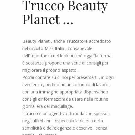
Trucco
Beauty
Planet
…
Beauty Planet , anche Tru
ccatore
accreditato
nel circuito
Miss Italia
,
c
onsapevol
e
dell
’
importanza del look
poiché
oggi
“
la forma
è sostanza
”
propon
e
una serie di consigli per
migliorare il proprio aspetto
.
Potr
ai contare su di noi per
presenta
rti ,
in
ogni
evenienza
, perfino ad un colloquio di lavoro ,
con
una immagine appropriata dispensando
consigli e
info
r
m
azioni
da usare nella routine
giornaliera
del maquillage
.
Il trucco
è un aggettivo di moda
che spesso ,
negli ultimi anni, rispecchia la ricerca della
semplicità e dell’eleganza
e descrive
,
senza