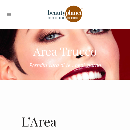
Area Trucco
Prenditi cura di te...ogni giorno
L
’Area