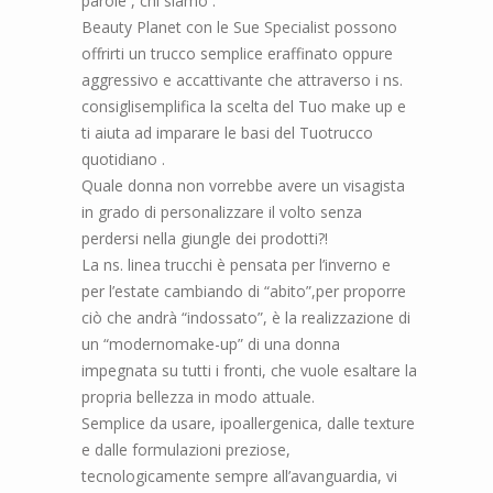
par
ole ,
chi siamo
.
Beauty Planet con le Sue Specialist p
ossono
offrirti u
n trucco
semplice
e
r
a
ffinato o
ppure
aggressivo e accattivante
che attraverso i
ns.
consigli
semplifica la scelta del
Tuo make up
e
ti aiuta
ad impa
rare le basi d
el Tuo
trucco
qu
o
tidiano
.
Quale donna non vorrebbe avere un visagista
in grado di personalizzare il volto senza
perdersi nella giungle dei prodotti?!
La ns. linea trucchi
è pensata per l’inverno e
per l’estate cambiando di “abito”
,
per proporre
ciò che
andrà “indossato”, è la realizzazione di
un “modern
o
make-up” di una donna
impegnata su tutti i fronti, che vuole esaltare la
propria bellezza in modo attuale.
Semplice da usare, ipoallergenica, dalle texture
e dalle formulazioni
preziose,
tecnologicamente sempre all’avanguardia, vi